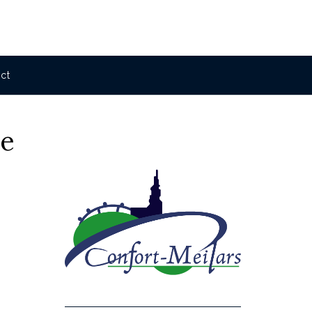
ct
De