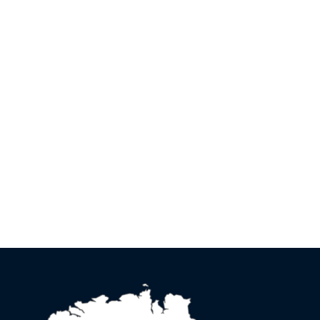
l'article
Arrêté stationnement rue
Pen Ar Bed
Cliquer sur le titre pour afficher
l'article