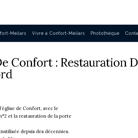
fort-Meilars
Vivre à Confort-Meilars
Photothèque
Conta
e Confort : Restauration 
ord
l’église de Confort, avec le
2 et la restauration de la porte
inutilisée depuis des décennies.