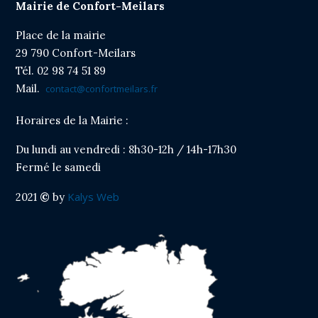
Mairie de Confort-Meilars
Cliquer sur le titre pour afficher l'article
Place de la mairie
Arrêté stationnement rue Pen Ar Bed
29 790 Confort-Meilars
Cliquer sur le titre pour afficher l'article
Tél. 02 98 74 51 89
Mail.
contact@confortmeilars.fr
Horaires de la Mairie :
Du lundi au vendredi : 8h30-12h / 14h-17h30
Fermé le samedi
Kalys Web
2021
©
by