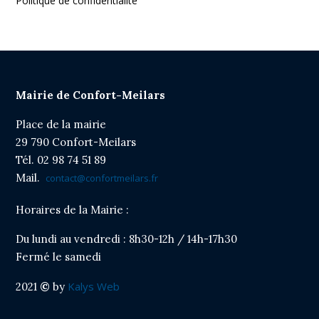
Politique de confidentialité
Ecole publique de Confort Meilars
Cliquer sur le titre pour afficher l'article
Route barrée
Mairie de Confort-Meilars
Cliquer sur le titre pour afficher l'article
Place de la mairie
Arrêté stationnement rue Pen Ar Bed
29 790 Confort-Meilars
Cliquer sur le titre pour afficher l'article
Tél. 02 98 74 51 89
Mail.
contact@confortmeilars.fr
Horaires de la Mairie :
Du lundi au vendredi : 8h30-12h / 14h-17h30
Fermé le samedi
Kalys Web
2021
©
by