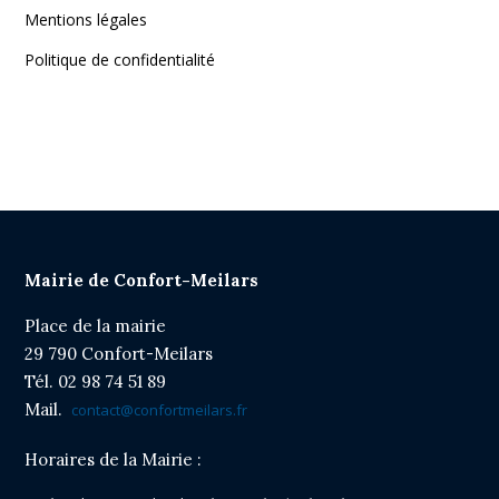
Arrêté portant interdiction à l'utilisation du
Mentions légales
stade en raison de la sécheresse
Veuillez cliquer sur le titre pour en savoir plus
Politique de confidentialité
Ecole publique de Confort Meilars
Cliquer sur le titre pour afficher l'article
Route barrée
Cliquer sur le titre pour afficher l'article
Arrêté stationnement rue Pen Ar Bed
Mairie de Confort-Meilars
Cliquer sur le titre pour afficher l'article
Place de la mairie
29 790 Confort-Meilars
Tél. 02 98 74 51 89
Mail.
contact@confortmeilars.fr
Horaires de la Mairie :